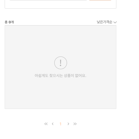
낮은가격순
총
0
개
아쉽게도 찾으시는 상품이 없어요.
1