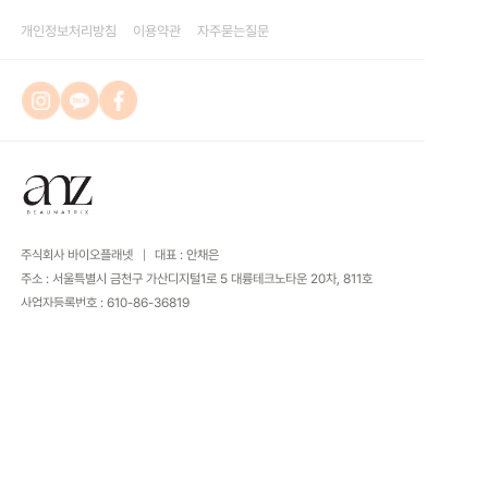
개인정보처리방침
이용약관
자주묻는질문
주식회사 바이오플래넷
대표 : 안채은
주소 : 서울특별시 금천구 가산디지털1로 5 대륭테크노타운 20차, 811호
사업자등록번호 :
610-86-36819
전화 : 010-4463-0074
통신판매업번호 : 2019-서울-1431호
COPYRIGHTS
2024 주식회사 바이오플래넷. ALL RIGHTS RESERVED.