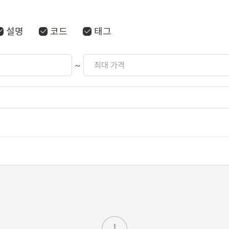
설명
코드
태그
~