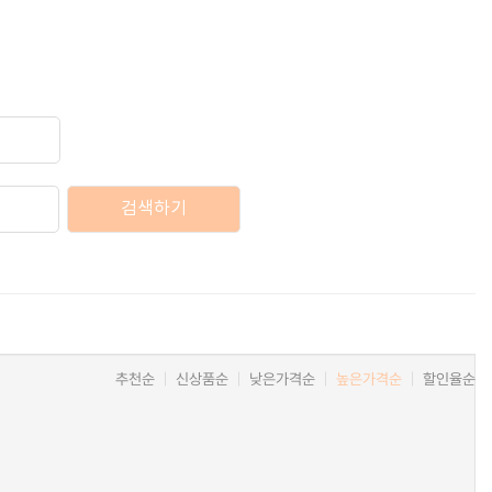
검색하기
추천순
신상품순
낮은가격순
높은가격순
할인율순