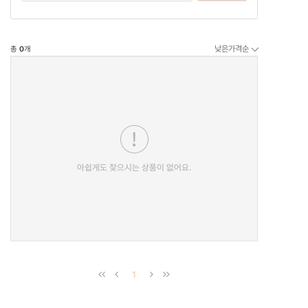
낮은가격순
총
0
개
아쉽게도 찾으시는 상품이 없어요.
1